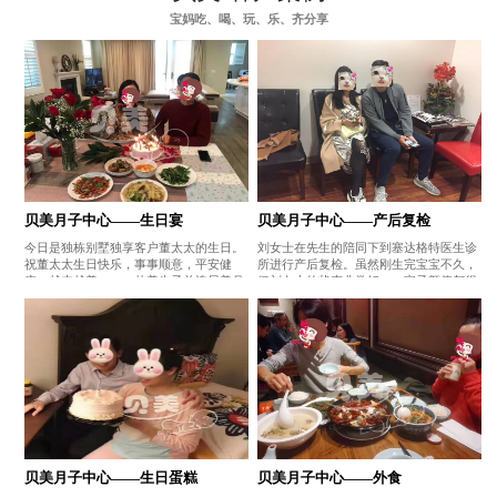
宝妈吃、喝、玩、乐、齐分享
贝美月子中心——生日宴
贝美月子中心——产后复检
今日是独栋别墅独享客户董太太的生日。
刘女士在先生的陪同下到塞达格特医生诊
祝董太太生日快乐，事事顺意，平安健
所进行产后复检。虽然刚生完宝宝不久，
康，越来越美。——赴美生子首选贝美月
但刘女士的状态非常好，一家子颜值都很
子中心
高哦。——赴美生子首选贝美月子中心
贝美月子中心——生日蛋糕
贝美月子中心——外食