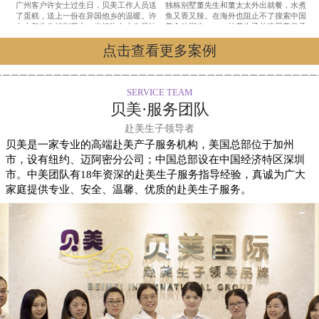
广州客户许女士过生日，贝美工作人员送
独栋别墅董先生和董太太外出就餐，水煮
了蛋糕，送上一份在异国他乡的温暖。许
鱼又香又辣。在海外也阻止不了搜索中国
女士和先生特别开心，也祝许女士生日快
美食的脚步。——赴美生子首选贝美月子
乐。——赴美生子首选贝美月子中心
中心
点击查看更多案例
SERVICE TEAM
贝美·服务团队
赴美生子领导者
贝美是一家专业的高端赴美产子服务机构，美国总部位于加州
市，设有纽约、迈阿密分公司；中国总部设在中国经济特区深圳
市。中美团队有18年资深的赴美生子服务指导经验，真诚为广大
家庭提供专业、安全、温馨、优质的赴美生子服务。